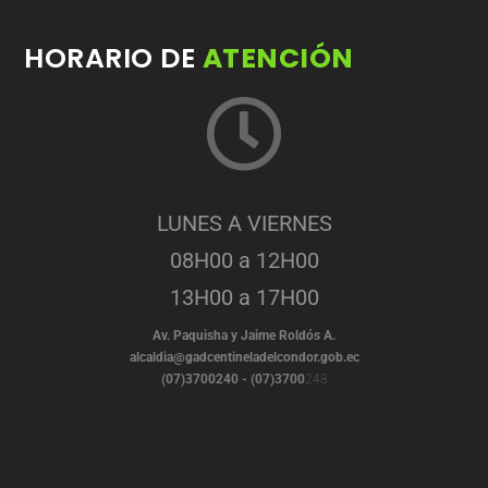
HORARIO DE
ATENCIÓN
LUNES A VIERNES
08H00 a 12H00
13H00 a 17H00
Av. Paquisha y Jaime Roldós A.
alcaldia@gadcentineladelcondor.gob.ec
(07)3700240 - (07)3700
248