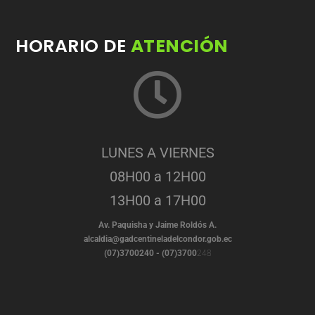
HORARIO DE
ATENCIÓN
LUNES A VIERNES
08H00 a 12H00
13H00 a 17H00
Av. Paquisha y Jaime Roldós A.
alcaldia@gadcentineladelcondor.gob.ec
(07)3700240 - (07)3700
248