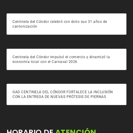
Centinela del Cóndor celebró con éxito sus 31 años de
cantonización
Centinela del Cóndor impulsó el comercio y dinamizó la
economía local con el Carnaval 2026
GAD CENTINELA DEL CÓNDOR FORTALECE LA INCLUSIÓN
CON LA ENTREGA DE NUEVAS PRÓTESIS DE PIERNAS
HORARIO DE
ATENCIÓN