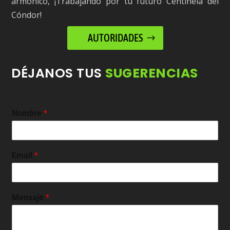
armónico, ¡Trabajando por tu futuro Centinela del
Cóndor!
AUTORIDADES
DÉJANOS TUS
SUGERENCIAS
Nombre
*
Email
*
Mensaje
*