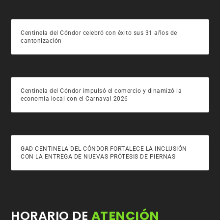
Centinela del Cóndor celebró con éxito sus 31 años de
cantonización
Centinela del Cóndor impulsó el comercio y dinamizó la
economía local con el Carnaval 2026
GAD CENTINELA DEL CÓNDOR FORTALECE LA INCLUSIÓN
CON LA ENTREGA DE NUEVAS PRÓTESIS DE PIERNAS
HORARIO DE
ATENCIÓN