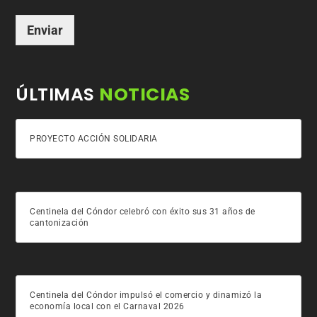
Enviar
ÚLTIMAS
NOTICIAS
PROYECTO ACCIÓN SOLIDARIA
Centinela del Cóndor celebró con éxito sus 31 años de
cantonización
Centinela del Cóndor impulsó el comercio y dinamizó la
economía local con el Carnaval 2026