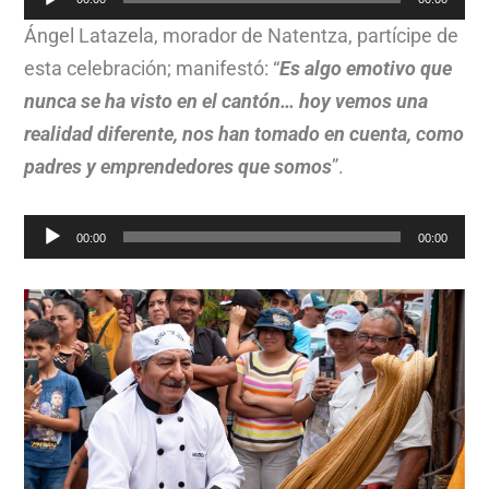
de
Ángel Latazela, morador de Natentza, partícipe de
audio
esta celebración; manifestó: “
Es algo emotivo que
nunca se ha visto en el cantón… hoy vemos una
realidad diferente, nos han tomado en cuenta, como
padres y emprendedores que somos
”.
Reproductor
00:00
00:00
de
audio