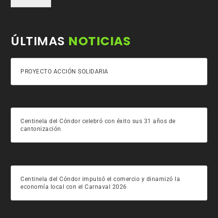
ÚLTIMAS
NOTICIAS
PROYECTO ACCIÓN SOLIDARIA
Centinela del Cóndor celebró con éxito sus 31 años de
cantonización
Centinela del Cóndor impulsó el comercio y dinamizó la
economía local con el Carnaval 2026