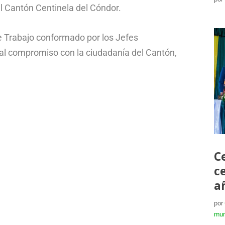
 Cantón Centinela del Cóndor.
e Trabajo conformado por los Jefes
l compromiso con la ciudadanía del Cantón,
C
c
a
por
mun