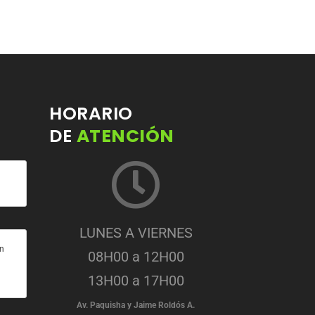
HORARIO
DE
ATENCIÓN
LUNES A VIERNES
on
08H00 a 12H00
13H00 a 17H00
Av. Paquisha y Jaime Roldós A.