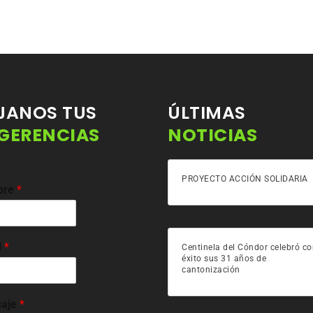
JANOS TUS
ÚLTIMAS
GERENCIAS
NOTICIAS
PROYECTO ACCIÓN SOLIDARIA
bre
*
l
*
Centinela del Cóndor celebró c
éxito sus 31 años de
cantonización
aje
*