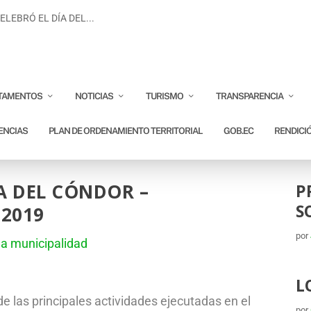
LEBRÓ EL DÍA DEL...
TAMENTOS
NOTICIAS
TURISMO
TRANSPARENCIA
ENCIAS
PLAN DE ORDENAMIENTO TERRITORIAL
GOB.EC
RENDICI
A DEL CÓNDOR –
P
S
2019
por
la municipalidad
L
 las principales actividades ejecutadas en el
por