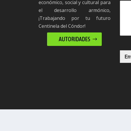
económico, social y cultural para
el desarrollo armónico,
¡Trabajando por tu futuro
Centinela del Cóndor!
AUTORIDADES
En
© 2023 GAD CENTINELA DEL CÓNDOR | D