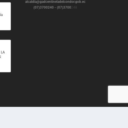
alcaldia@gadcentineladelcondor.gob.ec
(07)3700240 - (07)3700
248
ía
 LA
S