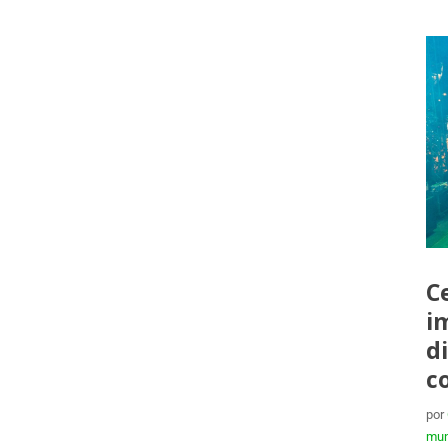
C
i
d
c
por
mun